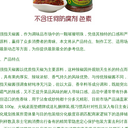
强指天椒酱，作为调味品市场中的一颗璀璨明珠，凭借其独特的口感和严
原料，赢得了众多消费者的青睐。本文将从产品特点、制作工艺、适用场
最新动态等方面，为你提供最新最全的参考信息。
、产品特点
强指天椒酱以优质指天椒为主要原料，这种辣椒因外观朝天生长的特点而
，具有果肉厚实、辣味浓郁、香气持久的风味优势。与传统辣椒酱不同，
指天椒酱强调食材纯净无污染，佐以大蒜、香辛料等成分调和，既能突出
霸气的辣感，又不乏提升菜品风味的耐人寻味口感。品尝中通常带有扑鼻
但适口的焦香味，用于沾食或炒炖都十分多元精彩。目前市场产品涵盖家
装 100g、火锅桌面垫赠牌或送礼捆绑装,视习惯高针对性且深入每日主食
化规划推展所需体量与目的包装细分化极度容易匹配商家逻辑下的选择铺
列样数及亲士宅购消费出行备有的精简零隐患定心保护包装方案去利讨喜